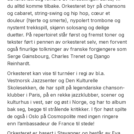
du alltid komme tilbake. Orkesteret byr på chansons
og cabaret, string-swing og hip hop, cœur et
douleur (hjerte og smerte), nypolert trombone og
nystemt trekkspill, skjønn solosang og deilige
duetter. På repertoiret står først og fremst toner og
tekster ført i pennen av orkesteret selv, men forvent
også finurlige tolkninger av franske forgjengere som
Serge Gainsbourg, Charles Trenet og Django
Reinhardt.
Orkesteret kan vise til turnéer i regi av bl.a.
Vestnorsk Jazzsenter og Den Kulturelle
Skolesekken, de har spilt på legendariske chanson-
klubber i Paris, på en rekke jazzklubber, scener og
kulturhus i vest, sør og øst i Norge, og har to album
bak seg, begge til strålende kritikker. I fjor høst spilte
de også i Oslo på Cosmopolite med ingen ringere
enn l’ambassadeur de France til stede!
Orkesteret er basert i Stavanger og består av Eva